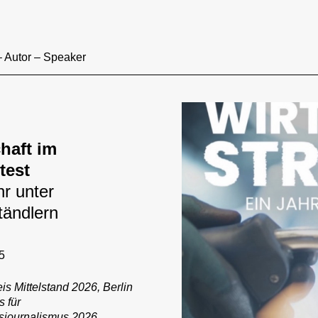
– Autor – Speaker
haft im
test
hr unter
ständlern
5
is Mittelstand 2026, Berlin
 für
tsjournalismus 2026,