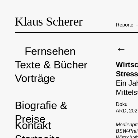
Klaus Scherer
Reporter 
←
Fernsehen
Texte & Bücher
Wirtsc
Stress
Vorträge
Ein Ja
Mittel
Biografie &
Doku
ARD, 202
Preise
Kontakt
Medienpre
BSW-Preis
Wirtschaf