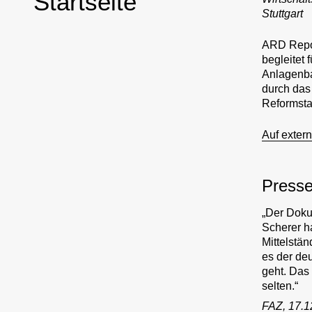
Startseite
Stuttgart
ARD Repor
begleitet 
Anlagenba
durch das
Reformsta
Auf exter
Press
„Der Doku
Scherer ha
Mittelstän
es der deu
geht. Das
selten.“
FAZ
, 17.