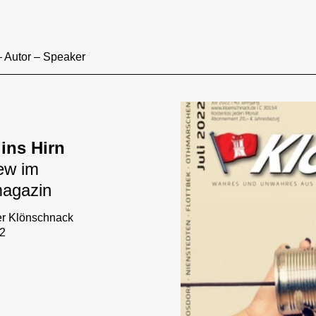
– Autor – Speaker
ins Hirn
iew im
magazin
r Klönschnack
22